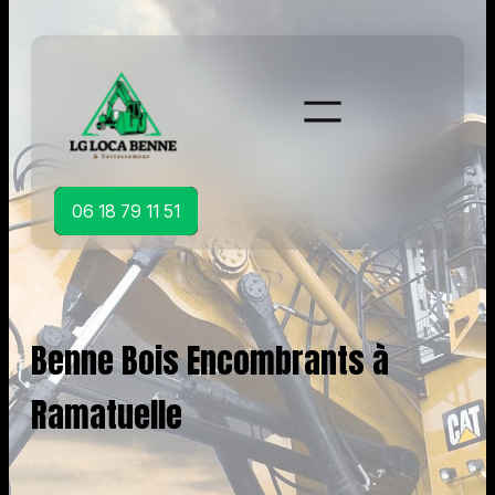
Aller
au
contenu
06 18 79 11 51
Benne Bois Encombrants à
Ramatuelle