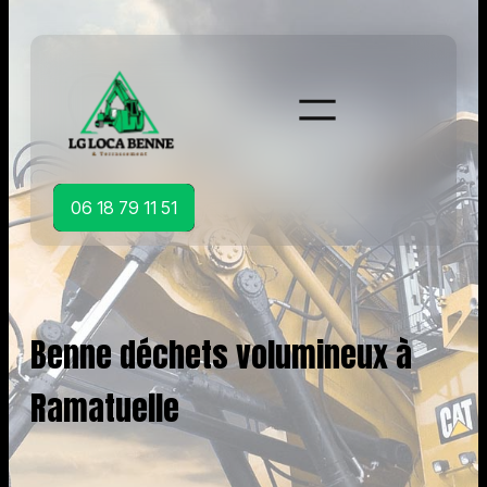
Aller
au
contenu
06 18 79 11 51
Benne déchets volumineux à
Ramatuelle