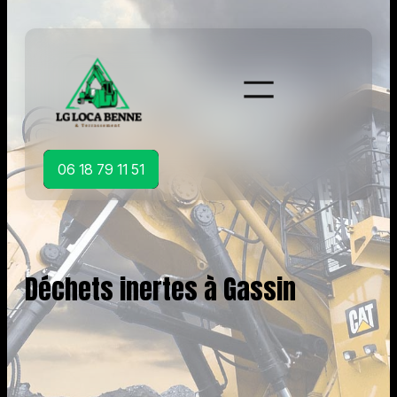
Aller
au
contenu
06 18 79 11 51
Déchets inertes à Gassin