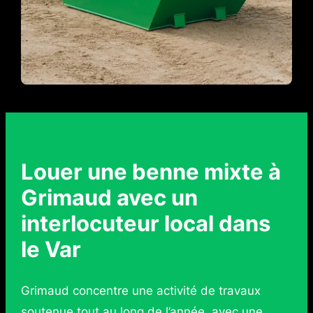
Louer une benne mixte à
Grimaud avec un
interlocuteur local dans
le Var
Grimaud concentre une activité de travaux
soutenue tout au long de l’année, avec une