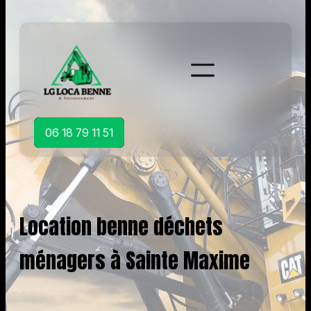
Aller
au
contenu
06 18 79 11 51
Location benne déchets
ménagers à Sainte Maxime