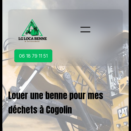
Aller
au
contenu
06 18 79 11 51
Louer une benne pour mes
déchets à Cogolin