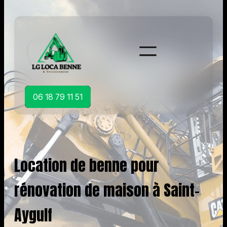
Aller
au
contenu
06 18 79 11 51
Location de benne pour
rénovation de maison à Saint-
Aygulf