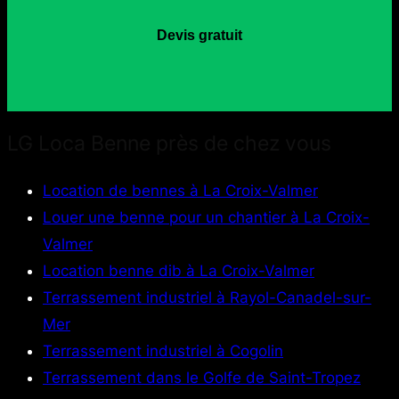
Devis gratuit
LG Loca Benne près de chez vous
Location de bennes à La Croix-Valmer
Louer une benne pour un chantier à La Croix-
Valmer
Location benne dib à La Croix-Valmer
Terrassement industriel à Rayol-Canadel-sur-
Mer
Terrassement industriel à Cogolin
Terrassement dans le Golfe de Saint-Tropez