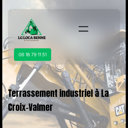
Aller
au
contenu
06 18 79 11 51
Terrassement industriel à La
Croix-Valmer