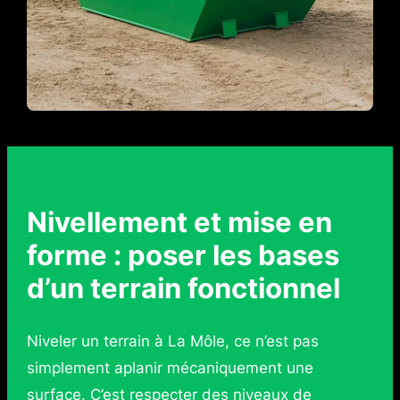
Nivellement et mise en
forme : poser les bases
d’un terrain fonctionnel
Niveler un terrain à La Môle, ce n’est pas
simplement aplanir mécaniquement une
surface. C’est respecter des niveaux de