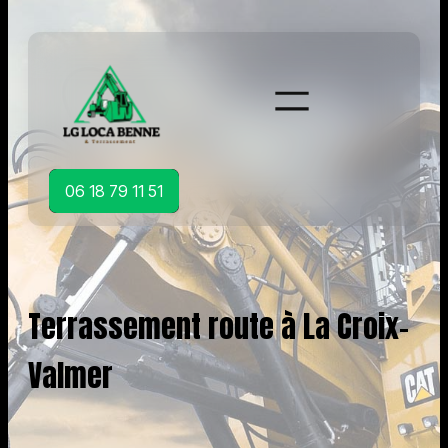
Aller
au
contenu
06 18 79 11 51
Terrassement route à La Croix-
Valmer