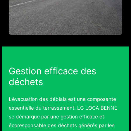
Gestion efficace des
déchets
L’évacuation des déblais est une composante
essentielle du terrassement. LG LOCA BENNE
se démarque par une gestion efficace et
écoresponsable des déchets générés par les