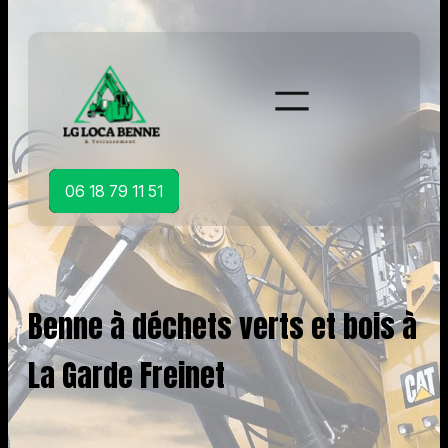
Aller
au
contenu
06 18 79 11 51
Benne à déchets verts et bois à
La Garde Freinet