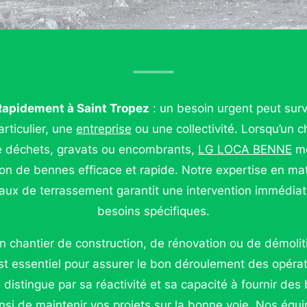
Rapidement à Saint Tropez
: un besoin urgent peut sur
rticulier, une
entreprise
ou une collectivité. Lorsqu’un c
e déchets, gravats ou encombrants,
LG LOCA BENNE
me
ion de bennes efficace et rapide. Notre expertise en ma
aux de terrassement garantit une intervention immédia
besoins spécifiques.
n chantier de construction, de rénovation ou de démolit
 essentiel pour assurer le bon déroulement des opérat
stingue par sa réactivité et sa capacité à fournir de
insi de maintenir vos projets sur la bonne voie. Nos éq