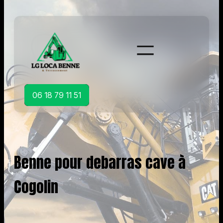
Aller
au
contenu
06 18 79 11 51
Benne pour debarras cave à
Cogolin