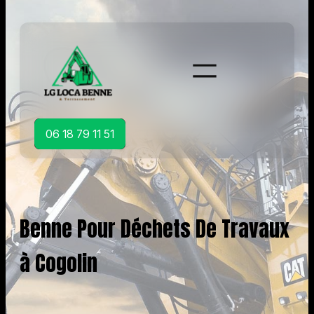
Aller
au
contenu
06 18 79 11 51
Benne Pour Déchets De Travaux
à Cogolin