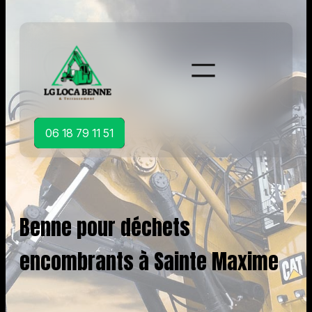
Aller
au
contenu
06 18 79 11 51
Benne pour déchets
encombrants à Sainte Maxime