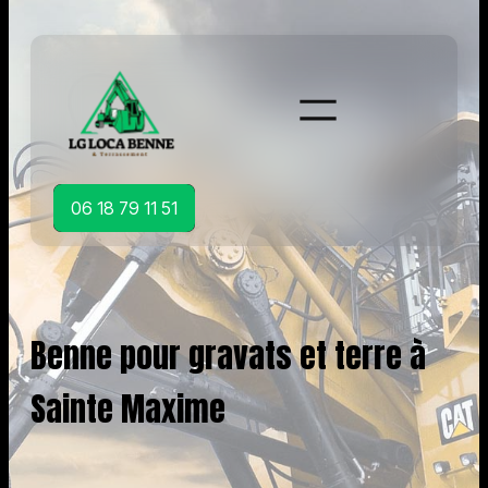
Aller
au
contenu
06 18 79 11 51
Benne pour gravats et terre à
Sainte Maxime