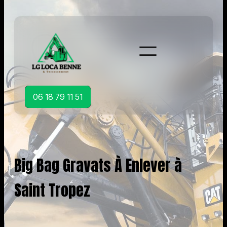
Aller
au
contenu
06 18 79 11 51
Big Bag Gravats À Enlever à
Saint Tropez