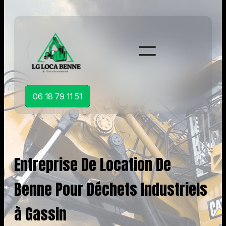
Aller
au
contenu
06 18 79 11 51
Entreprise De Location De
Benne Pour Déchets Industriels
à Gassin