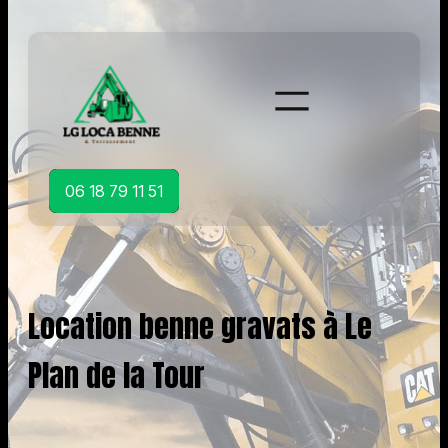
Aller
au
contenu
06 18 79 11 51
Location benne gravats à Le
Plan de la Tour