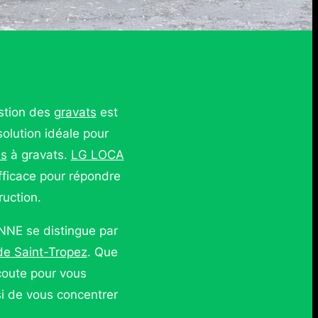
estion des
gravats
est
olution idéale pour
es
à gravats.
LG LOCA
efficace pour répondre
uction.
NNE se distingue par
de Saint-Tropez
. Que
écoute pour vous
i de vous concentrer