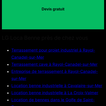
Devis gratuit
LG Loca Benne près de chez vous
Terrassement pour projet industriel à Rayol-
Canadel-sur-Mer
Terrassement cave à Rayol-Canadel-sur-Mer
Entreprise de terrassement à Rayol-Canadel-
sur-Mer
Location benne industrielle à Cavalaire-sur-Mer
Location benne industrielle à La Croix-Valmer
Location de bennes dans le Golfe de Saint-