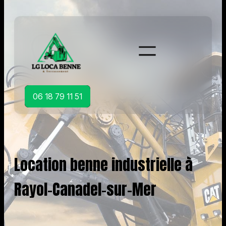
Aller
au
contenu
06 18 79 11 51
Location benne industrielle à
Rayol-Canadel-sur-Mer