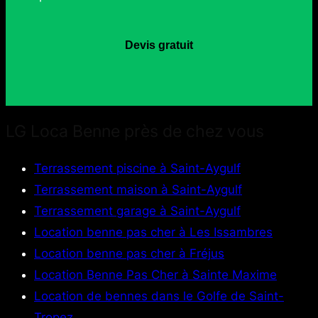
Devis gratuit
LG Loca Benne près de chez vous
Terrassement piscine à Saint-Aygulf
Terrassement maison à Saint-Aygulf
Terrassement garage à Saint-Aygulf
Location benne pas cher à Les Issambres
Location benne pas cher à Fréjus
Location Benne Pas Cher à Sainte Maxime
Location de bennes dans le Golfe de Saint-
Tropez