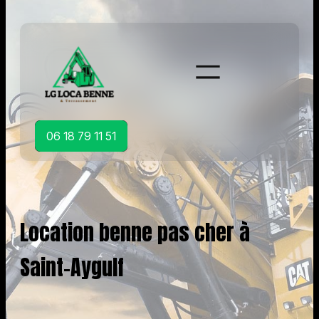
Aller
au
contenu
06 18 79 11 51
Location benne pas cher à
Saint-Aygulf