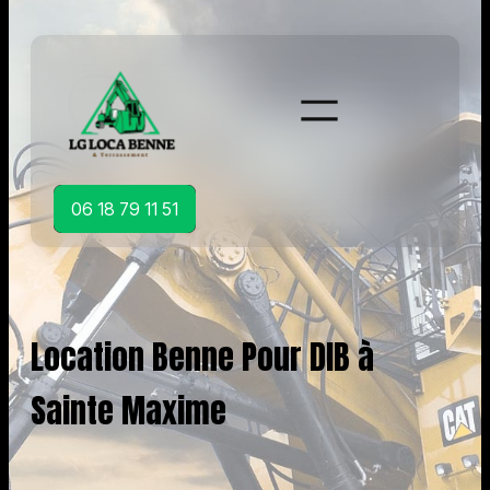
Aller
au
contenu
06 18 79 11 51
Location Benne Pour DIB à
Sainte Maxime