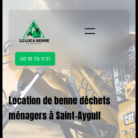
Aller
au
contenu
06 18 79 11 51
Location de benne déchets
ménagers à Saint-Aygulf