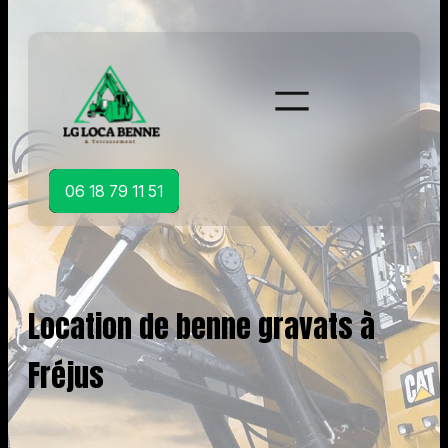
Aller
au
contenu
06 18 79 11 51
Location de benne gravats à
Fréjus