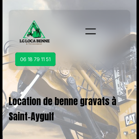
Aller
au
contenu
06 18 79 11 51
Location de benne gravats à
Saint-Aygulf