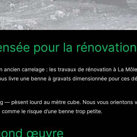
nsée pour la rénovation
 un ancien carrelage : les travaux de rénovation à La Môl
us livre une benne à gravats dimensionnée pour ces déc
ing — pèsent lourd au mètre cube. Nous vous orientons v
e comme le risque d’une benne trop petite.
econd œuvre