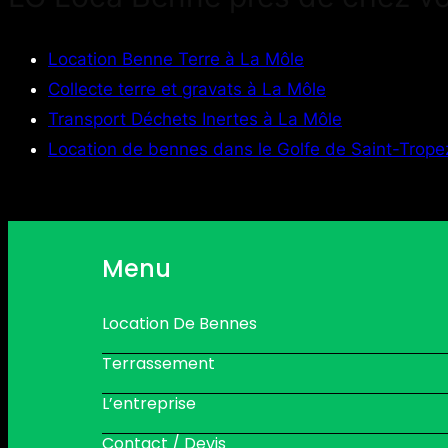
Location Benne Terre à La Môle
Collecte terre et gravats à La Môle
Transport Déchets Inertes à La Môle
Location de bennes dans le Golfe de Saint-Trope
Menu
Location De Bennes
Terrassement
L’entreprise
Contact / Devis