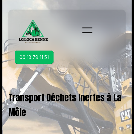
Aller
au
contenu
06 18 79 11 51
Transport Déchets Inertes à La
Môle