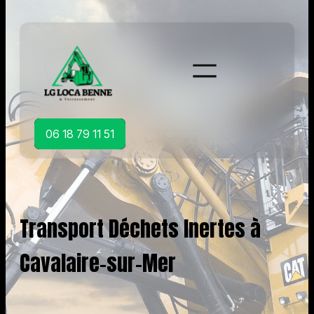
Aller
au
contenu
06 18 79 11 51
Transport Déchets Inertes à
Cavalaire-sur-Mer