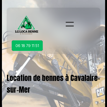
Aller
au
contenu
06 18 79 11 51
Location de bennes à Cavalaire-
sur-Mer