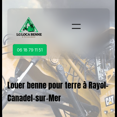
Aller
au
contenu
06 18 79 11 51
Louer benne pour terre à Rayol-
Canadel-sur-Mer