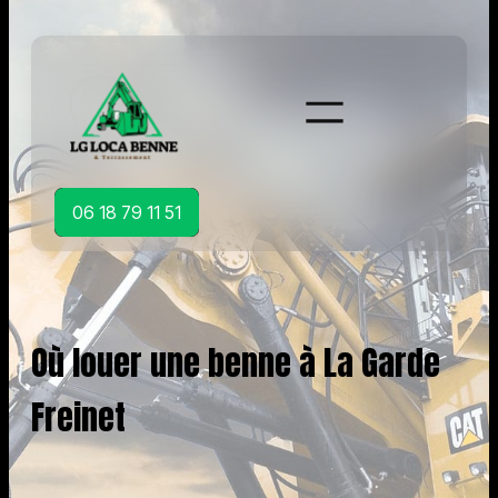
Aller
au
contenu
06 18 79 11 51
Où louer une benne à La Garde
Freinet