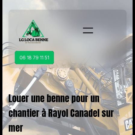
Aller
au
contenu
06 18 79 11 51
Louer une benne pour un
chantier à Rayol Canadel sur
mer