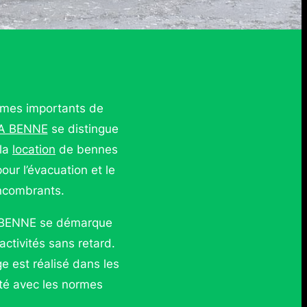
umes importants de
A BENNE
se distingue
 la
location
de bennes
our l’évacuation et le
encombrants.
CA BENNE se démarque
activités sans retard.
e est réalisé dans les
ité avec les normes