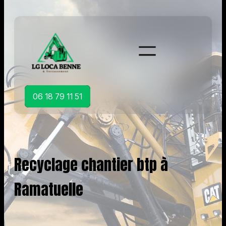
Aller
au
contenu
06 18 79 11 51
Recyclage chantier btp à
Ramatuelle