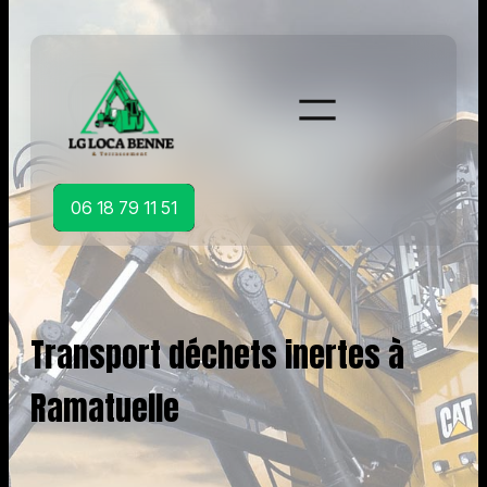
Aller
au
contenu
06 18 79 11 51
Transport déchets inertes à
Ramatuelle