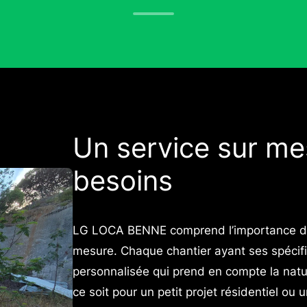
Un service sur me
besoins
LG LOCA BENNE comprend l’importance d’un
mesure. Chaque chantier ayant ses spécifi
personnalisée qui prend en compte la nat
ce soit pour un petit projet résidentiel o