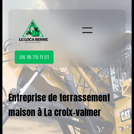
Aller
au
contenu
06 18 79 11 51
Entreprise de terrassement
maison à La croix-valmer