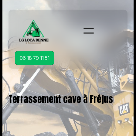
Aller
au
contenu
06 18 79 11 51
Terrassement cave à Fréjus