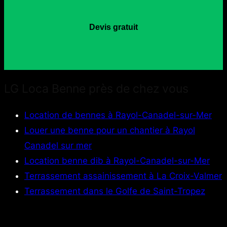
Devis gratuit
LG Loca Benne près de chez vous
Location de bennes à Rayol-Canadel-sur-Mer
Louer une benne pour un chantier à Rayol
Canadel sur mer
Location benne dib à Rayol-Canadel-sur-Mer
Terrassement assainissement à La Croix-Valmer
Terrassement dans le Golfe de Saint-Tropez