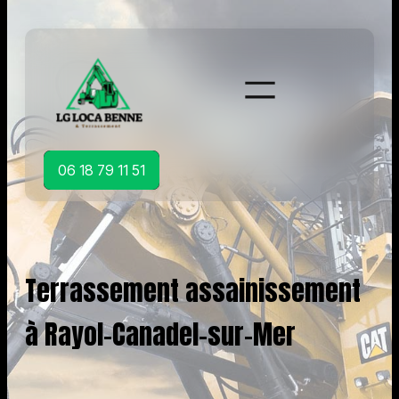
Aller
au
contenu
06 18 79 11 51
Terrassement assainissement
à Rayol-Canadel-sur-Mer