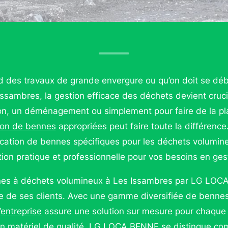
d des travaux de grande envergure ou qu’on doit se dé
ssambres, la gestion efficace des déchets devient cruci
on, un déménagement ou simplement pour faire de la pla
ion de bennes
appropriées peut faire toute la différence
location de bennes spécifiques pour les déchets volumin
tion pratique et professionnelle pour vos besoins en ge
nnes à déchets volumineux à Les Issambres par LG LOC
 vie de ses clients. Avec une gamme diversifiée de benne
’
entreprise
assure une solution sur mesure pour chaque 
 un matériel de qualité, LG LOCA BENNE se distingue c