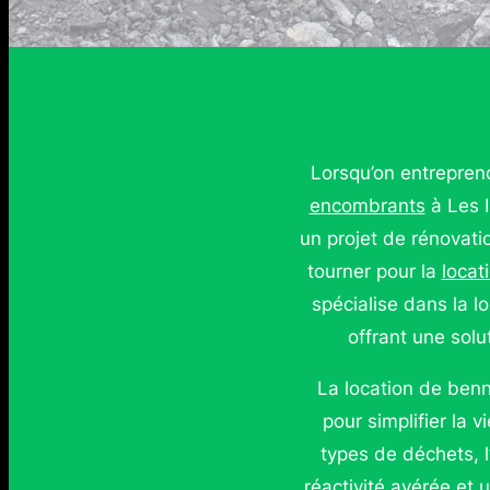
Lorsqu’on entrepren
encombrants
à Les I
un projet de rénovati
tourner pour la
locat
spécialise dans la 
offrant une solu
La location de be
pour simplifier la
types de déchets, l
réactivité avérée et