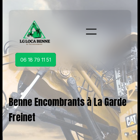
Aller
au
contenu
06 18 79 11 51
Benne Encombrants à La Garde
Freinet