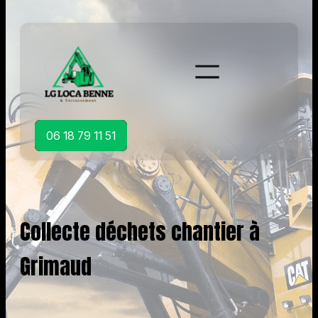
Aller
au
contenu
06 18 79 11 51
Collecte déchets chantier à
Grimaud