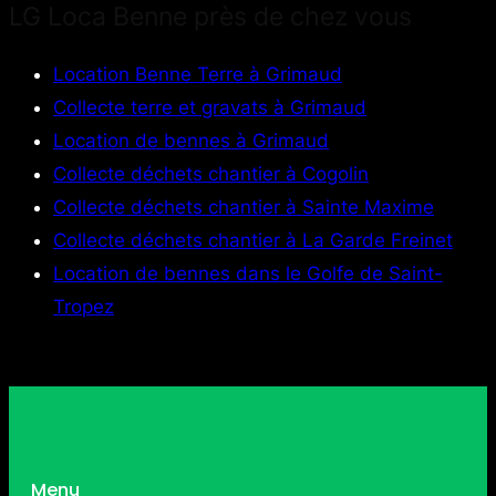
LG Loca Benne près de chez vous
Location Benne Terre à Grimaud
Collecte terre et gravats à Grimaud
Location de bennes à Grimaud
Collecte déchets chantier à Cogolin
Collecte déchets chantier à Sainte Maxime
Collecte déchets chantier à La Garde Freinet
Location de bennes dans le Golfe de Saint-
Tropez
Menu