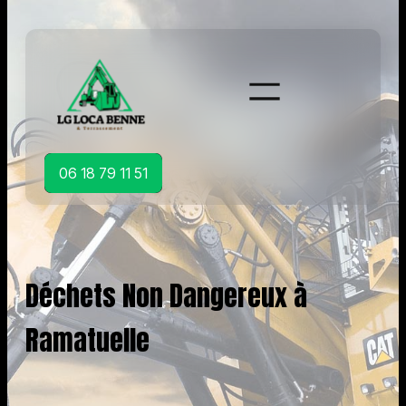
Aller
au
contenu
06 18 79 11 51
Déchets Non Dangereux à
Ramatuelle