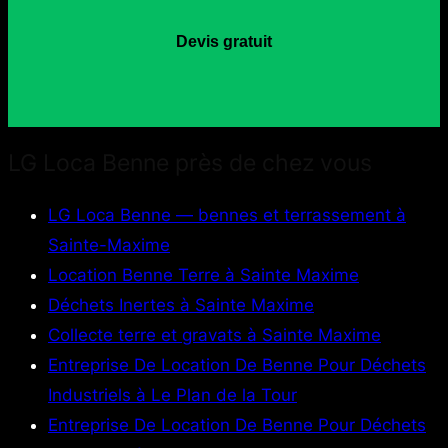
Devis gratuit
LG Loca Benne près de chez vous
LG Loca Benne — bennes et terrassement à
Sainte-Maxime
Location Benne Terre à Sainte Maxime
Déchets Inertes à Sainte Maxime
Collecte terre et gravats à Sainte Maxime
Entreprise De Location De Benne Pour Déchets
Industriels à Le Plan de la Tour
Entreprise De Location De Benne Pour Déchets