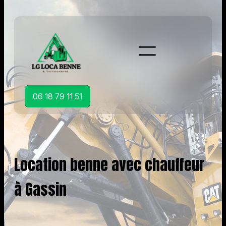
Aller
au
contenu
06 18 79 11 51
Location benne avec chauffeur
à Gassin