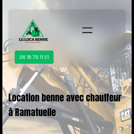
Aller
au
contenu
06 18 79 11 51
Location benne avec chauffeur
à Ramatuelle