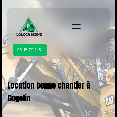
Aller
au
contenu
06 18 79 11 51
Location benne chantier à
Cogolin