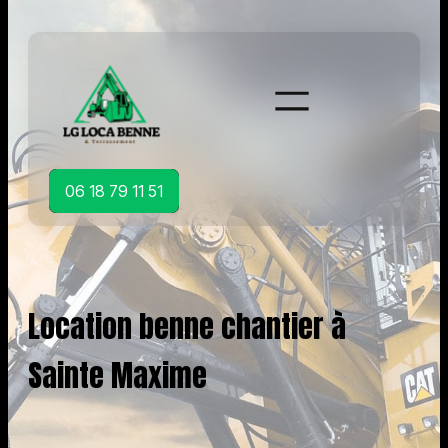
Aller
au
contenu
06 18 79 11 51
Location benne chantier à
Sainte Maxime