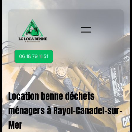
Aller
au
contenu
06 18 79 11 51
Location benne déchets
ménagers à Rayol-Canadel-sur-
Mer